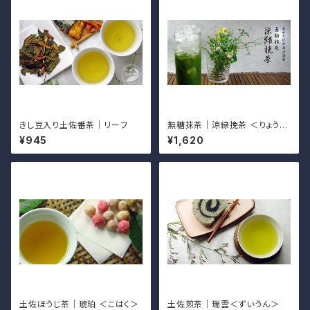
きし豆入り土佐番茶｜リーフ
無糖抹茶｜涼緑挽茶 ＜りょうり
ょくひきちゃ＞
¥945
¥1,620
土佐ほうじ茶｜琥珀 ＜こはく＞
土佐煎茶｜瑞雲＜ずいうん＞