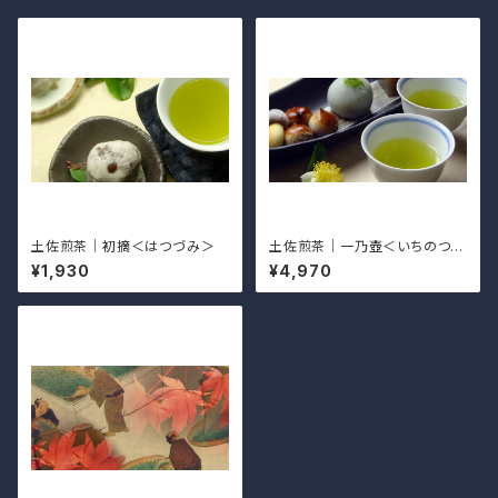
土佐煎茶｜初摘＜はつづみ＞
土佐煎茶｜一乃壺＜いちのつぼ
＞
¥1,930
¥4,970