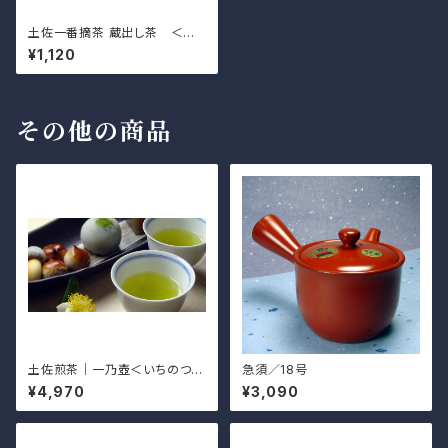
土佐一番摘茶 蔵出し茶 ＜期
間限定＞
¥1,120
その他の商品
土佐煎茶｜一乃壺＜いちのつぼ
急須／18号
＞
¥4,970
¥3,090